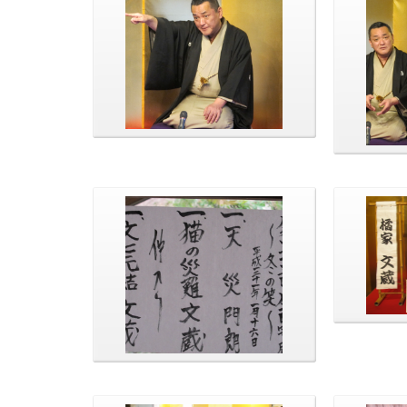
演目は「猫の災難」
仲入り後
文蔵師匠
って。
本日の演目です。