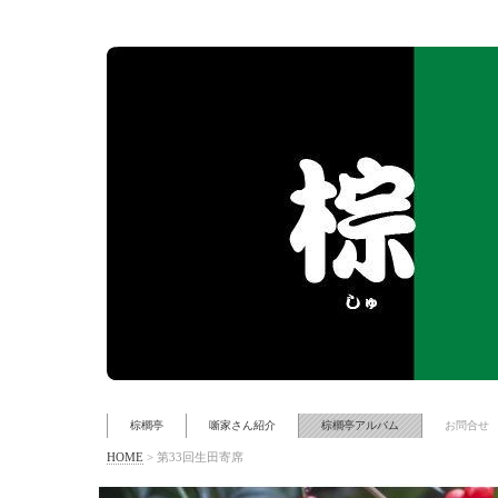
棕櫚亭
噺家さん紹介
棕櫚亭アルバム
お問合せ
HOME
>
第33回生田寄席