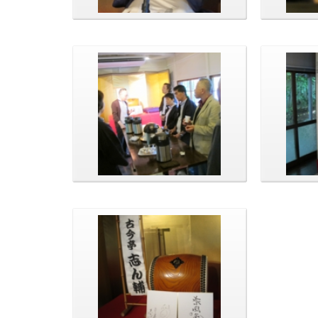
演目は「厩火事」
演目は「
志の輔師匠、一花さんを囲んで
柱にサイ
な方のサ
す。