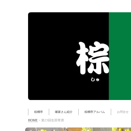
棕櫚亭
噺家さん紹介
棕櫚亭アルバム
お問合せ
HOME
>
第23回生田寄席