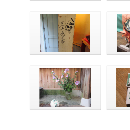
茶話会の様子です。 たくさんの方
今回は、
が菊之丞師匠と写真を撮りまし
ャツが販
た！
菊之丞師
直して下
いい音色
本日のお花です。
お砂糖包