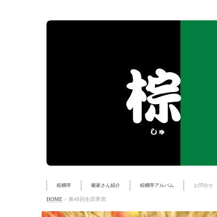
棕櫚亭
噺家さん紹介
棕櫚亭アルバム
お問合せ
HOME
>
第48回生田寄席