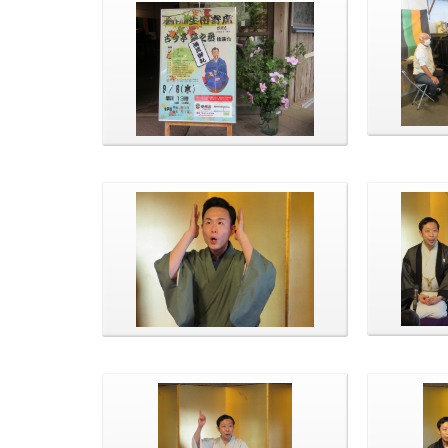
一番太鼓
今回で48回となりました。
待ってま
演目「元犬」
の登場で