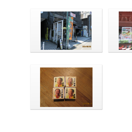
本日のお
と松です
駅前から棕櫚亭への入口にて
お砂糖包みです。