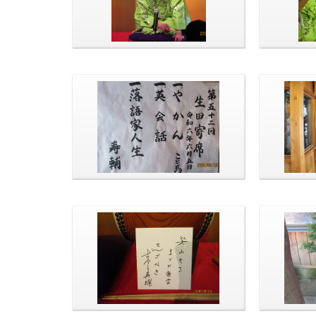
演目は「英会話」
「落
本日の演目です。
控室前に