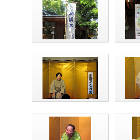
雨も上がり日が出てきました。
今回で5
今回の前座さんは、三遊亭こと馬さ
演目「や
んです！