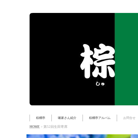
棕櫚亭
噺家さん紹介
棕櫚亭アルバム
お問合せ
HOME
>
第52回生田寄席